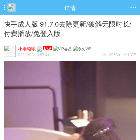
详情


快手成人版 91.7.0去除更新/破解无限时长/
付费播放/免登入版
小雨曦曦
Lv.9
2021-6-3 13:57:41
139530
1377

