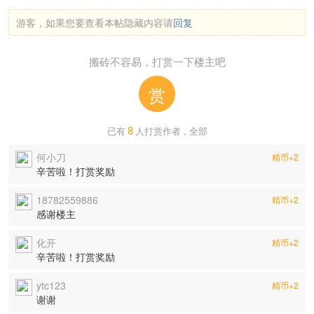
游客，如果您要查看本帖隐藏内容请
回复
搬砖不容易，打赏一下楼主吧
赏
8
已有
人打赏作者 , 全部
何小刀
精币+2
辛苦啦！打赏奖励
18782559886
精币+2
感谢楼主
化开
精币+2
辛苦啦！打赏奖励
ytc123
精币+2
谢谢