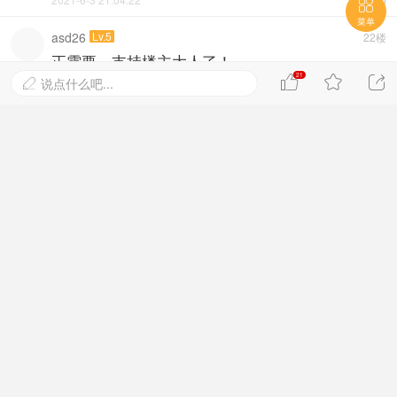


菜单
asd26
Lv.5
22楼
正需要，支持楼主大人了！
21



说点什么吧...

2021-6-3 21:16:12

2401476831
Lv.3
23楼

感谢感谢感谢
2021-6-3 21:25:37

qrz2942373900
Lv.3
24楼

2021-6-3 22:04:33

ℓℓ
Lv.3
25楼

谢谢楼主
2021-6-3 22:15:47

Crow
Lv.4
26楼