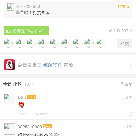
2047228600
精币+2
辛苦啦！打赏奖励
点赞这个帖子
+21
帖子ID: 23713

21
赞
点击看更多
破解软件
内容

全部评论
1377
全部

DBB
Lv.8
沙发
2021-6-3 14:02:28

3225319920
Lv.3
板凳
好怀念不不不哈哈