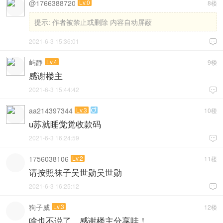
@1766388720
Lv.0
8楼
提示:
作者被禁止或删除 内容自动屏蔽
2021-6-3 15:36:01

屿静
Lv.4
9楼
感谢楼主
2021-6-3 15:44:42

aa214397344
Lv.3
10楼

u苏就睡觉觉收款码
2021-6-3 16:24:59

1756038106
Lv.2
11楼
请按照袜子吴世勋吴世勋
2021-6-3 16:25:12

狗子威
Lv.3
12楼
啥也不说了，感谢楼主分享哇！