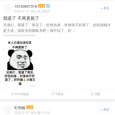
15103607319
Lv.4

+ 关注
2022-2-17
来自 意见建议
我退了 不再更新了
兄弟们，我退了，再见了，好色伤身，对身体不好退了，好好搞钱才
是王道，该取关的都取关吧！我不玩了，好 ...
5101阅读
7评论
5
赞



盯裆猫
Lv.3
+ 关注
2022-2-13
来自 骗子公布