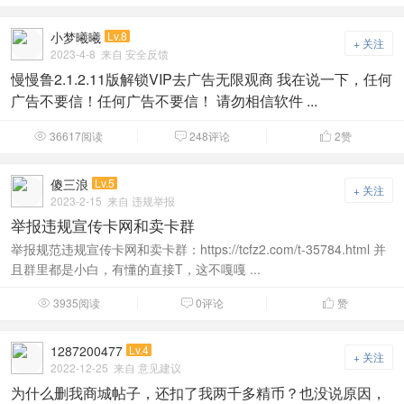
小梦曦曦
Lv.8
+ 关注
2023-4-8
来自 安全反馈
慢慢鲁2.1.2.11版解锁VIP去广告无限观商 我在说一下，任何
广告不要信！任何广告不要信！ 请勿相信软件 ...
36617阅读
248评论
2
赞



傻三浪
Lv.5
+ 关注
2023-2-15
来自 违规举报
举报违规宣传卡网和卖卡群
举报规范违规宣传卡网和卖卡群：https://tcfz2.com/t-35784.html 并
且群里都是小白，有懂的直接T，这不嘎嘎 ...
3935阅读
0评论
赞



1287200477
Lv.4
+ 关注
2022-12-25
来自 意见建议
为什么删我商城帖子，还扣了我两千多精币？也没说原因，