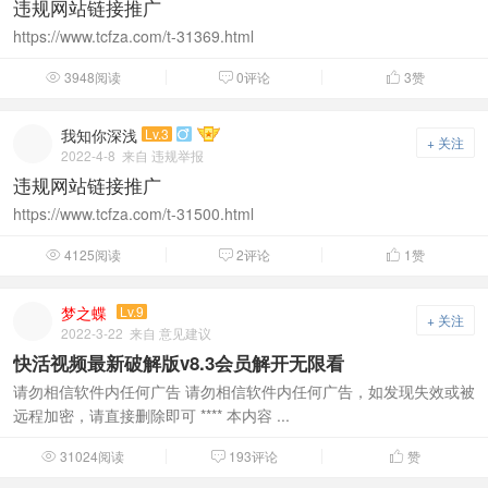
违规网站链接推广
https://www.tcfza.com/t-31369.html
3948阅读
0评论
3
赞



我知你深浅
Lv.3

+ 关注
2022-4-8
来自 违规举报
违规网站链接推广
https://www.tcfza.com/t-31500.html
4125阅读
2评论
1
赞



梦之蝶
Lv.9
+ 关注
2022-3-22
来自 意见建议
快活视频最新破解版v8.3会员解开无限看
请勿相信软件内任何广告 请勿相信软件内任何广告，如发现失效或被
远程加密，请直接删除即可 **** 本内容 ...
31024阅读
193评论
赞


