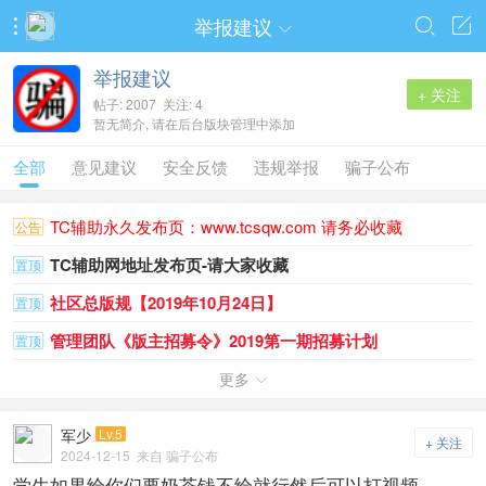
举报建议




举报建议
+ 关注
帖子: 2007 关注: 4
暂无简介, 请在后台版块管理中添加
全部
意见建议
安全反馈
违规举报
骗子公布
TC辅助永久发布页：www.tcsqw.com 请务必收藏
公告
TC辅助网地址发布页-请大家收藏
置顶
社区总版规【2019年10月24日】
置顶
管理团队《版主招募令》2019第一期招募计划
置顶
举报规范以及无意举证错误示范
更多
置顶

军少
Lv.5
+ 关注
2024-12-15
来自 骗子公布
学生如果给你们要奶茶钱不给就行然后可以打视频