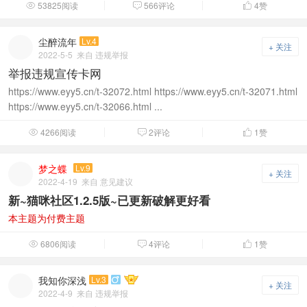
53825阅读
566评论
4
赞



尘醉流年
Lv.4
+ 关注
2022-5-5
来自 违规举报
举报违规宣传卡网
https://www.eyy5.cn/t-32072.html https://www.eyy5.cn/t-32071.html
https://www.eyy5.cn/t-32066.html ...
4266阅读
2评论
1
赞



梦之蝶
Lv.9
+ 关注
2022-4-19
来自 意见建议
新~猫咪社区1.2.5版~已更新破解更好看
本主题为付费主题
6806阅读
4评论
1
赞



我知你深浅
Lv.3

+ 关注
2022-4-9
来自 违规举报