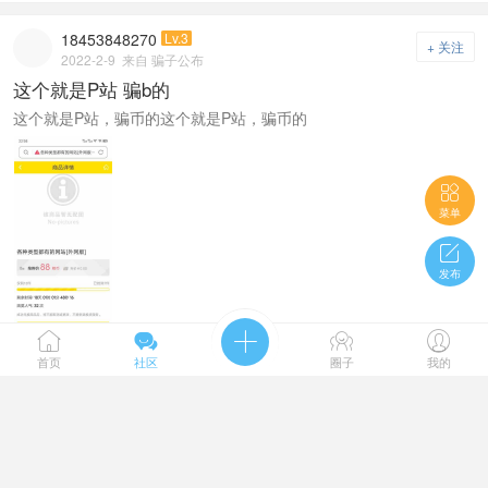
18453848270
Lv.3
+ 关注
2022-2-9
来自 骗子公布
这个就是P站 骗b的
这个就是P站，骗币的这个就是P站，骗币的

菜单

发布





首页
社区
圈子
我的
5289阅读
2评论
3
赞



3148884882
Lv.4
+ 关注
2022-2-9
来自 违规举报