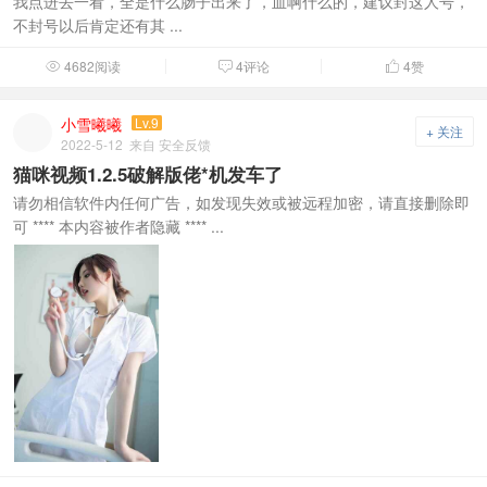
我点进去一看，全是什么肠子出来了，血啊什么的，建议封这人号，
不封号以后肯定还有其 ...
4682阅读
4评论
4
赞



小雪曦曦
Lv.9
+ 关注
2022-5-12
来自 安全反馈
猫咪视频1.2.5破解版佬*机发车了
请勿相信软件内任何广告，如发现失效或被远程加密，请直接删除即
可 **** 本内容被作者隐藏 **** ...