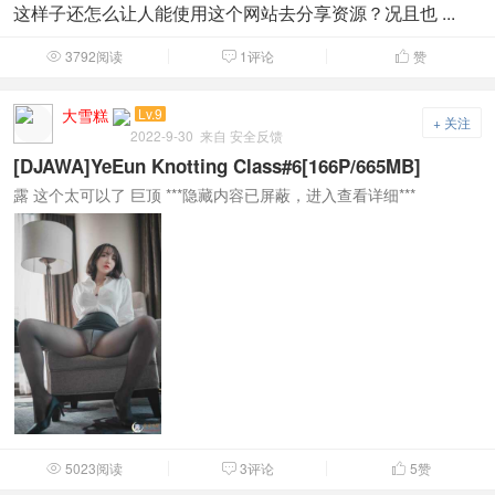
这样子还怎么让人能使用这个网站去分享资源？况且也 ...
3792阅读
1评论
赞



大雪糕
Lv.9
+ 关注
2022-9-30
来自 安全反馈
[DJAWA]YeEun Knotting Class#6[166P/665MB]
露 这个太可以了 巨顶 ***隐藏内容已屏蔽，进入查看详细***
5023阅读
3评论
5
赞


