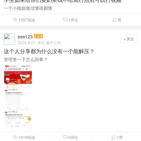
一个小姐姐微信懂得都懂
1597阅读
1评论
赞



eee123
Lv.3
+ 关注
2024-9-27
来自 骗子公布
这个人分享都为什么没有一个能解压？
管理查一下怎么回事？
1618阅读
0评论
1
赞


