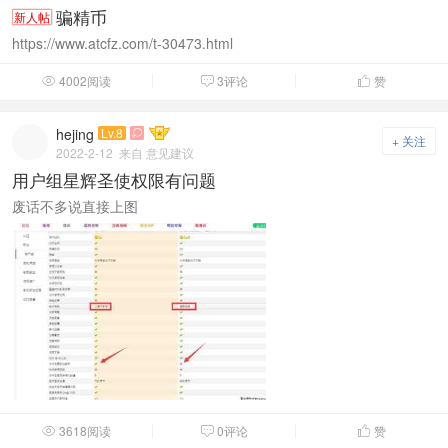
骗精币
新人帖
https://www.atcfz.com/t-30473.html
4002阅读
3评论
赞



hejing
Lv.8

+ 关注
2022-2-12
来自 意见建议
用户组星辉圣使权限有问题
废话不多说直接上图
3618阅读
0评论
赞


