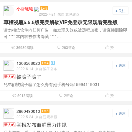
小雪曦曦
Lv.9
+ 关注
2022-7-21
来自 意见建议
草榴视瓶5.5.5版完美解锁VIP免登录无限观看完整版
请勿相信软件内任何广告，如发现失效或被远程加密，请直接删除即
可 **** 本内容被作者隐藏 **** ...
36989阅读
263评论
赞



1206568020
Lv.4

+ 关注
2022-6-14
来自 骗子公布
被骗子骗了
新人帖
兄弟们被骗子骗了怎么办有她手机号码15994119031
5013阅读
2评论
赞



2660490010
Lv.5
+ 关注
2022-5-24
来自 违规举报
举报发布血腥暴力违规
新人帖