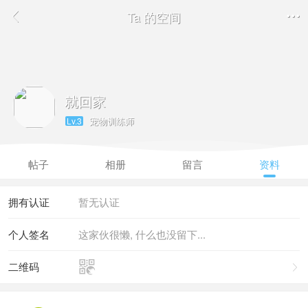
Ta 的空间


就回家
宠物训练师
Lv.3
帖子
相册
留言
资料
拥有认证
暂无认证
个人签名
这家伙很懒, 什么也没留下...

二维码
