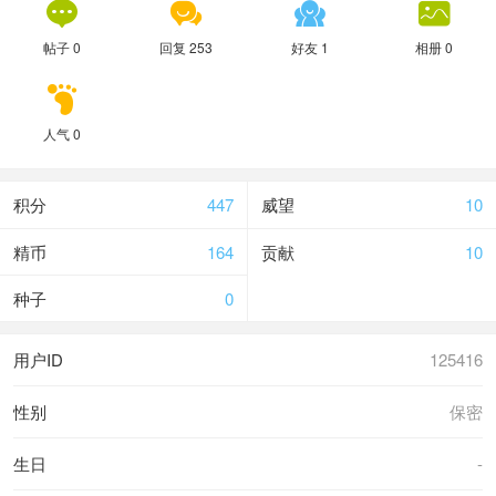




帖子 0
回复 253
好友 1
相册 0

人气 0
积分
447
威望
10
精币
164
贡献
10
种子
0
用户ID
125416
性别
保密
生日
-