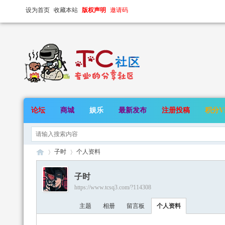
设为首页
收藏本站
版权声明
邀请码
论坛
商城
娱乐
最新发布
注册投稿
积分V
子时
个人资料
子时
https://www.tcsq3.com/?114308
TC
›
›
主题
相册
留言板
个人资料