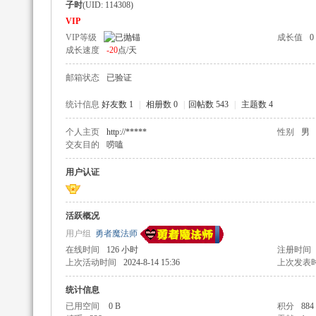
子时
(UID: 114308)
VIP
VIP等级
成长值
0
成长速度
-20
点/天
邮箱状态
已验证
辅
统计信息
好友数 1
|
相册数 0
|
回帖数 543
|
主题数 4
个人主页
http://*****
性别
男
交友目的
唠嗑
用户认证
活跃概况
用户组
勇者魔法师
助
在线时间
126 小时
注册时间
上次活动时间
2024-8-14 15:36
上次发表
统计信息
已用空间
0 B
积分
884